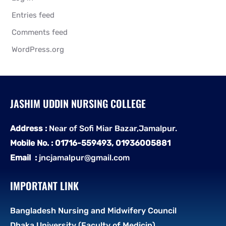
Entries feed
Comments feed
WordPress.org
JASHIM UDDIN NURSING COLLEGE
Address :
Near of Sofi Miar Bazar,Jamalpur.
Mobile No. : 01716-559493, 01936005881
Email :
jncjamalpur@gmail.com
IMPORTANT LINK
Bangladesh Nursing and Midwifery Council
Dhaka University (Faculty of Medicin)