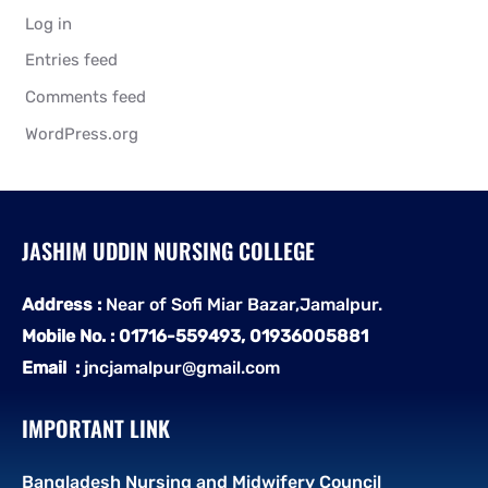
Log in
Entries feed
Comments feed
WordPress.org
JASHIM UDDIN NURSING COLLEGE
Address :
Near of Sofi Miar Bazar,Jamalpur.
Mobile No. : 01716-559493, 01936005881
Email :
jncjamalpur@gmail.com
IMPORTANT LINK
Bangladesh Nursing and Midwifery Council