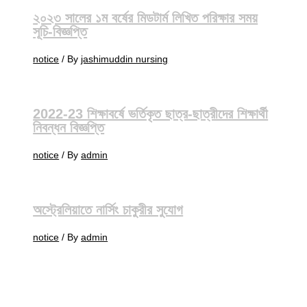
২০২৩ সালের ১ম বর্ষের মিডটার্ম লিখিত পরিক্ষার সময়
সূচি-বিজ্ঞপ্তি
notice
/ By
jashimuddin nursing
2022-23 শিক্ষাবর্ষে ভর্তিকৃত ছাত্র-ছাত্রীদের শিক্ষার্থী
নিবন্ধন বিজ্ঞপ্তি
notice
/ By
admin
অস্ট্রেলিয়াতে নার্সিং চাকুরীর সুযোগ
notice
/ By
admin